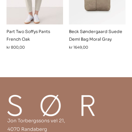
Part Two Soffys Pants
Beck Søndergaard Suede
French Oak
Demi Bag Moral Gray
kr
800,00
kr
1649,00
Jon Torbergssons vei 21,
4070 Randaberg