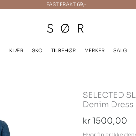
FAST FRAKT 69,-
KLÆR
SKO
TILBEHØR
MERKER
SALG
SELECTED SL
SELECTED
Denim Dress
SLFREGULAR
Agathe
kr
1500,00
Long
Hvor fin er ikke de
Denim