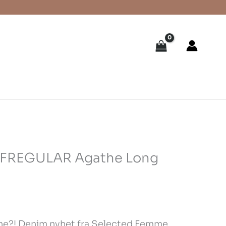
FREGULAR Agathe Long
nne?! Denim nyhet fra Selected Femme.