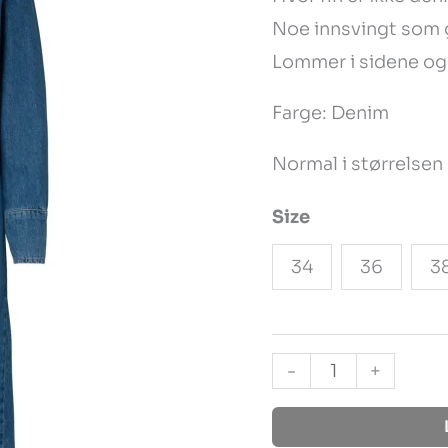
Noe innsvingt som gj
Dress
Lommer i sidene og k
antall
Farge: Denim
Normal i størrelsen
Size
34
36
3
-
+