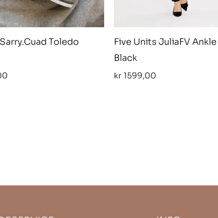
arry.Cuad Toledo
Five Units JuliaFV Ankle
Black
00
kr
1599,00