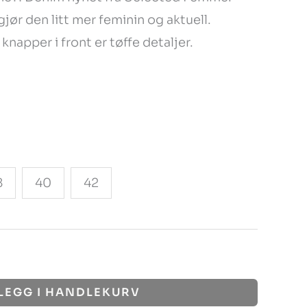
ør den litt mer feminin og aktuell.
napper i front er tøffe detaljer.
8
40
42
LEGG I HANDLEKURV