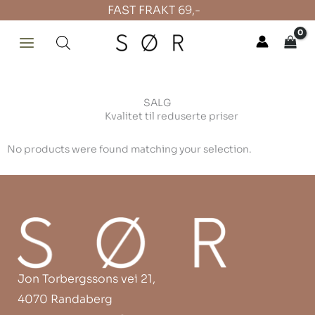
Hopp
FAST FRAKT 69,-
rett
til
innholdet
SALG
Kvalitet til reduserte priser
No products were found matching your selection.
Jon Torbergssons vei 21,
4070 Randaberg