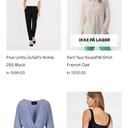
IKKE PÅ LAGER
Five Units JuliaFV Ankle
Part Two KivasPW Shirt
285 Black
French Oak
kr
1599,00
kr
1300,00