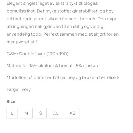
Elegant singlet laget av ekstra tykt økologisk
bomullstrikot. Det myke stoffet gir stabilitet, og høy
tetthet reduserer risikoen for see-through. Den dype
utringningen bak gjør den til en stilig og veldig
anvendelig topp. Perfekt sammen med et skjørt for en
mer pyntet stil.
GSM: Double layer (190 + 190)
Materiale: 95% økologisk bomull, 5% elastan
Modellen på bildet er 173 cm høy og bruker størrelse S.
Farge: Ivory
Size
L
M
S
XL
XS