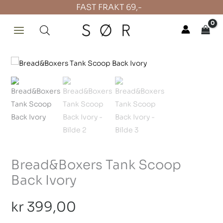
Hopp
FAST FRAKT 69,-
rett
til
innholdet
Bread&Boxers
Tank
Scoop
Back
Ivory
antall
Bread&Boxers Tank Scoop
Back Ivory
kr
399,00