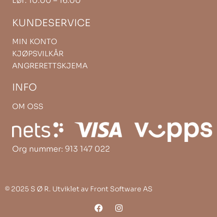
Lør: 10.00 – 16.00
KUNDESERVICE
MIN KONTO
KJØPSVILKÅR
ANGRERETTSKJEMA
INFO
OM OSS
Org nummer: 913 147 022
©
2025 S Ø R. Utviklet av
Front Software AS
F
I
a
n