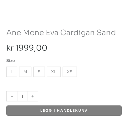
Ane Mone Eva Cardigan Sand
kr
1999,00
Size
L
M
S
XL
XS
-
+
LEGG I HANDLEKURV