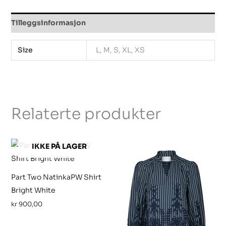
Tilleggsinformasjon
Size
L, M, S, XL, XS
Relaterte produkter
IKKE PÅ LAGER
Part Two NatinkaPW Shirt
Bright White
kr
900,00