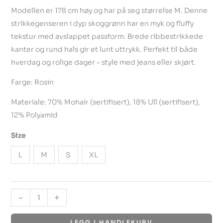
Modellen er 178 cm høy og har på seg størrelse M. Denne
strikkegenseren i dyp skoggrønn har en myk og fluffy
tekstur med avslappet passform. Brede ribbestrikkede
kanter og rund hals gir et lunt uttrykk. Perfekt til både
hverdag og rolige dager – style med jeans eller skjørt.
Farge: Rosin
Materiale: 70% Mohair (sertifisert), 18% Ull (sertifisert),
12% Polyamid
Size
L
M
S
XL
-
+
LEGG I HANDLEKURV