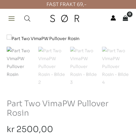
Hopp
FAST FRAKT 69,-
rett
til
innholdet
Part
Two
VimaPW
Pullover
Rosin
antall
Part Two VimaPW Pullover
Rosin
kr
2500,00