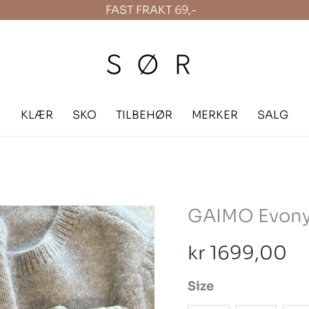
FAST FRAKT 69,-
KLÆR
SKO
TILBEHØR
MERKER
SALG
GAIMO Evony
GAIMO
Evony
kr
1699,00
Camello
antall
Size