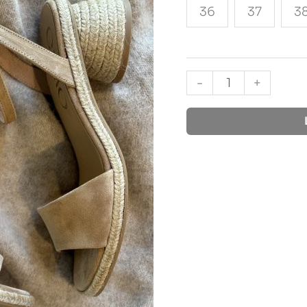
36
37
3
-
+