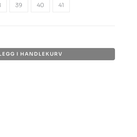
8
39
40
41
LEGG I HANDLEKURV