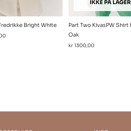
IKKE PÅ LAGER
l Fredrikke Bright White
Part Two KivasPW Shirt
Oak
00
kr
1300,00