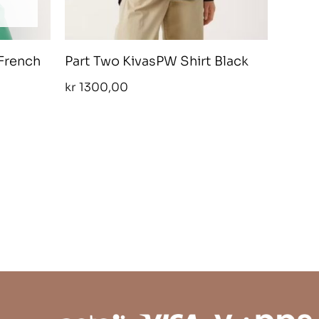
 French
Part Two KivasPW Shirt Black
kr
1300,00