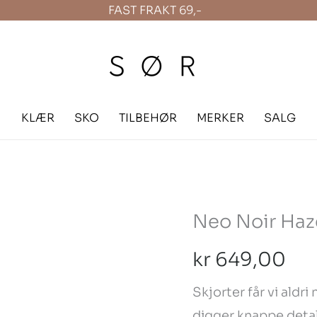
FAST FRAKT 69,-
KLÆR
SKO
TILBEHØR
MERKER
SALG
Neo Noir Haze
Neo
Noir
kr
649,00
Hazell
Stripe
Skjorter får vi aldri
Shirt
digger knappe deta