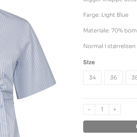
Light
Farge: Light Blue
Blue
antall
Materiale: 70% bomu
Normal i størrelsen
Size
34
36
3
-
+