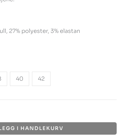
ll, 27% polyester, 3% elastan
8
40
42
LEGG I HANDLEKURV