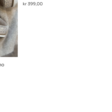
kr
399,00
mo