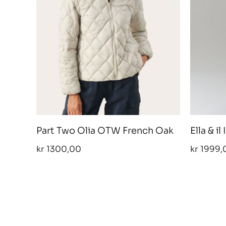
Part Two Olia OTW French Oak
Ella & i
kr
1300,00
kr
1999,