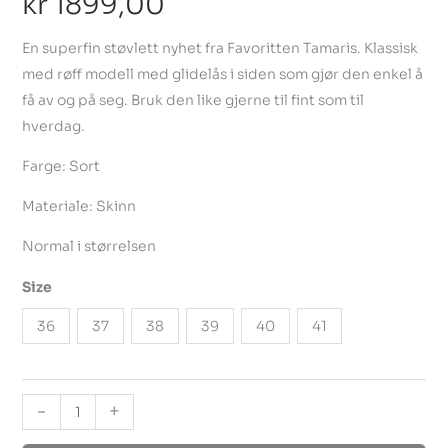
kr
1899,00
En superfin støvlett nyhet fra Favoritten Tamaris. Klassisk
med røff modell med glidelås i siden som gjør den enkel å
få av og på seg. Bruk den like gjerne til fint som til
hverdag.
Farge: Sort
Materiale: Skinn
Normal i størrelsen
Size
36
37
38
39
40
41
-
+