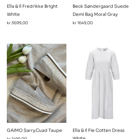
Ella & il Fredrikke Bright
Beck Søndergaard Suede
White
Demi Bag Moral Gray
kr
3699,00
kr
1649,00
GAIMO Sarry.Cuad Taupe
Ella & il Fie Cotten Dress
White