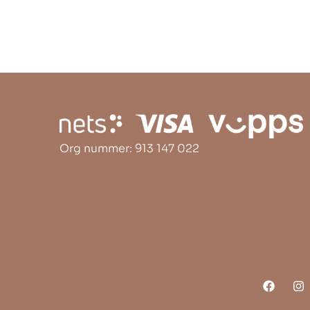
Org nummer: 913 147 022
F
I
a
n
c
s