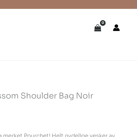
ssom Shoulder Bag Noir
ra merket Pourchet! Helt nydelige vesker av