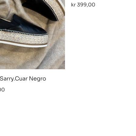
kr
399,00
arry.Cuar Negro
00