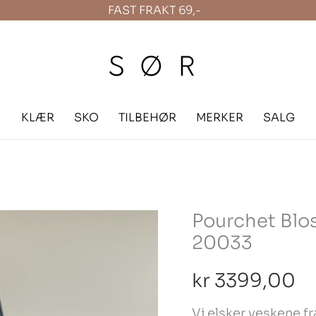
FAST FRAKT 69,-
KLÆR
SKO
TILBEHØR
MERKER
SALG
Pourchet Blo
Pourchet
20033
Blossom
Shoulder
kr
3399,00
Bag
Vi elsker veskene f
Noir