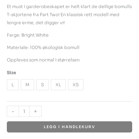
Et must i garderobeskapet er helt klart de deilige bomulls
T-skjortene fra Part Two! En klassisk rett modell med
lengre erme, det digger vi!
Farge: Bright White
Materiale: 100% økologisk bomull
Oppleves som normal i størrelsen
Size
L
M
S
XL
XS
-
+
LEGG I HANDLEKURV