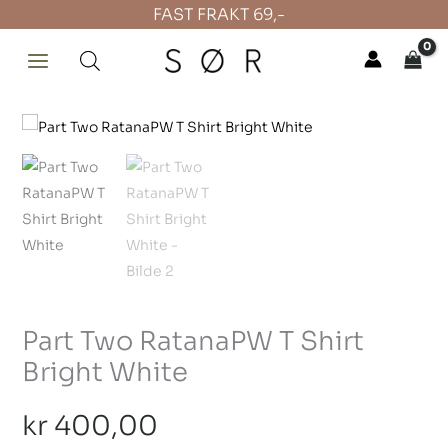
Hopp
FAST FRAKT 69,-
rett
til
innholdet
Part
Two
RatanaPW
T
Shirt
Bright
White
antall
Part Two RatanaPW T Shirt
Bright White
kr
400,00