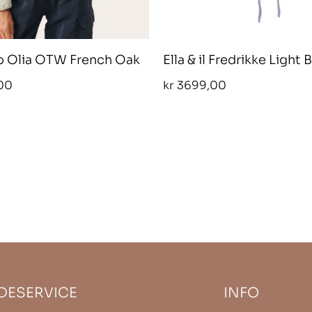
o Olia OTW French Oak
Ella & il Fredrikke Light 
00
kr
3699,00
DESERVICE
INFO