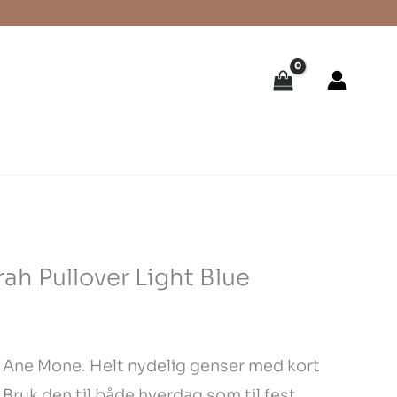
h Pullover Light Blue
a Ane Mone. Helt nydelig genser med kort
. Bruk den til både hverdag som til fest,