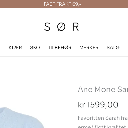
FAST FRAKT 69,-
KLÆR
SKO
TILBEHØR
MERKER
SALG
Ane Mone Sara
Ane
Mone
kr
1599,00
Sarah
Pullover
Favoritten Sarah fr
Light
erme i flott kvalitet