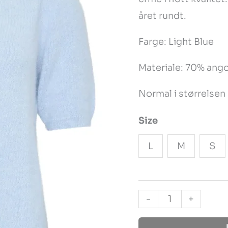
Blue
året rundt.
antall
Farge: Light Blue
Materiale: 70% ang
Normal i størrelsen
Size
L
M
S
-
+